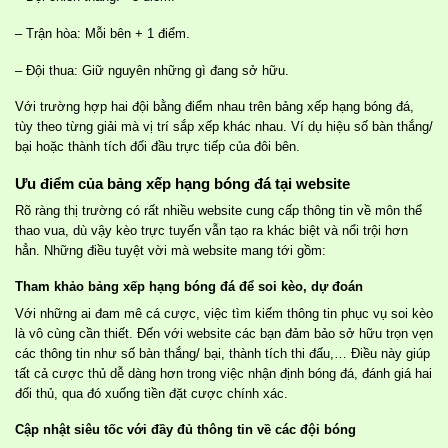
– Trận hòa: Mỗi bên + 1 điểm.
– Đội thua: Giữ nguyên những gì đang sở hữu.
Với trường hợp hai đội bằng điểm nhau trên bảng xếp hạng bóng đá,
tùy theo từng giải mà vị trí sắp xếp khác nhau. Ví dụ hiệu số bàn thắng/
bại hoặc thành tích đối đầu trực tiếp của đôi bên.
Ưu điểm của bảng xếp hạng bóng đá tại website
Rõ ràng thị trường có rất nhiều website cung cấp thông tin về môn thể
thao vua, dù vậy kèo trực tuyến vẫn tạo ra khác biệt và nổi trội hơn
hẳn. Những điều tuyệt vời mà website mang tới gồm:
Tham khảo bảng xếp hạng bóng đá để soi kèo, dự đoán
Với những ai đam mê cá cược, việc tìm kiếm thông tin phục vụ soi kèo
là vô cùng cần thiết. Đến với website các bạn đảm bảo sở hữu trọn vẹn
các thông tin như số bàn thắng/ bại, thành tích thi đấu,… Điều này giúp
tất cả cược thủ dễ dàng hơn trong việc nhận định bóng đá, đánh giá hai
đối thủ, qua đó xuống tiền đặt cược chính xác.
Cập nhật siêu tốc với đầy đủ thông tin về các đội bóng