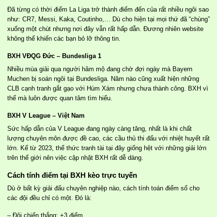
Đã từng có thời điểm La Liga trở thành điểm đến của rất nhiều ngôi sao
như: CR7, Messi, Kaka, Coutinho,… Dù cho hiện tại mọi thứ đã “chùng”
xuống một chút nhưng nơi đây vẫn rất hấp dẫn. Đương nhiên website
không thể khiến các bạn bỏ lỡ thông tin.
BXH VĐQG Đức – Bundesliga 1
Nhiều mùa giải qua người hâm mộ đang chờ đợi ngày mà Bayern
Muchen bị soán ngôi tại Bundesliga. Năm nào cũng xuất hiện những
CLB cạnh tranh gắt gạo với Hùm Xám nhưng chưa thành công. BXH vì
thế mà luôn được quan tâm tìm hiểu.
BXH V League – Việt Nam
Sức hấp dẫn của V League đang ngày càng tăng, nhất là khi chất
lượng chuyên môn được đề cao, các cầu thủ thi đấu với nhiệt huyết rất
lớn. Kể từ 2023, thể thức tranh tài tại đây giống hệt với những giải lớn
trên thế giới nên việc cập nhật BXH rất dễ dàng.
Cách tính điểm tại BXH kèo trực tuyến
Dù ở bất kỳ giải đấu chuyên nghiệp nào, cách tính toán điểm số cho
các đội đều chỉ có một. Đó là:
– Đội chiến thắng: +3 điểm.