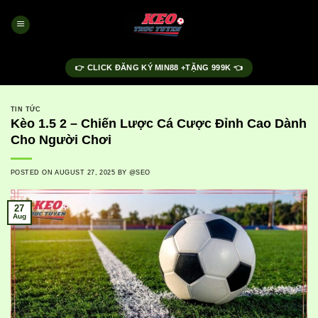
Skip
to
content
👉 CLICK ĐĂNG KÝ MIN88 +TẶNG 999K 👈
TIN TỨC
Kèo 1.5 2 – Chiến Lược Cá Cược Đỉnh Cao Dành
Cho Người Chơi
POSTED ON
AUGUST 27, 2025
BY
@SEO
27
Aug