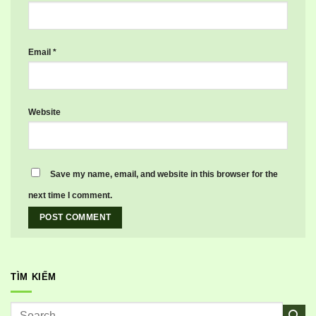
Email
*
Website
Save my name, email, and website in this browser for the
next time I comment.
TÌM KIẾM