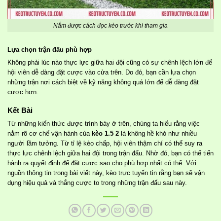
Nắm được cách đọc kèo trước khi tham gia
Lựa chọn trận đấu phù hợp
Không phải lúc nào thực lực giữa hai đội cũng có sự chênh lệch lớn để
hội viên dễ dàng đặt cược vào cửa trên. Do đó, bạn cần lựa chọn
những trận nơi cách biệt về kỹ năng không quá lớn để dễ dàng đặt
cược hơn.
Kết Bài
Từ những kiến thức được trình bày ở trên, chúng ta hiểu rằng việc
nắm rõ cơ chế vận hành của
kèo 1.5 2
là không hề khó như nhiều
người lầm tưởng. Từ tỉ lệ kèo chấp, hội viên thậm chí có thể suy ra
thực lực chênh lệch giữa hai đội trong trận đấu. Nhờ đó, bạn có thể tiến
hành ra quyết định để đặt cược sao cho phù hợp nhất có thể. Với
nguồn thông tin trong bài viết này, kèo trực tuyến tin rằng bạn sẽ vận
dụng hiệu quả và thắng cược to trong những trận đấu sau này.