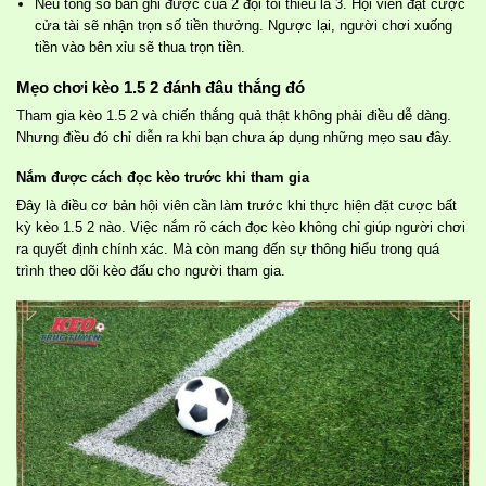
Nếu tổng số bàn ghi được của 2 đội tối thiểu là 3. Hội viên đặt cược
cửa tài sẽ nhận trọn số tiền thưởng. Ngược lại, người chơi xuống
tiền vào bên xỉu sẽ thua trọn tiền.
Mẹo chơi kèo 1.5 2 đánh đâu thắng đó
Tham gia kèo 1.5 2 và chiến thắng quả thật không phải điều dễ dàng.
Nhưng điều đó chỉ diễn ra khi bạn chưa áp dụng những mẹo sau đây.
Nắm được cách đọc kèo trước khi tham gia
Đây là điều cơ bản hội viên cần làm trước khi thực hiện đặt cược bất
kỳ kèo 1.5 2 nào. Việc nắm rõ cách đọc kèo không chỉ giúp người chơi
ra quyết định chính xác. Mà còn mang đến sự thông hiểu trong quá
trình theo dõi kèo đấu cho người tham gia.