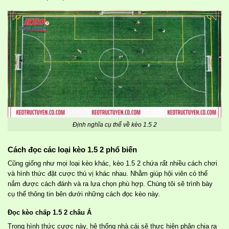
Định nghĩa cụ thể về kèo 1.5 2
Cách đọc các loại kèo 1.5 2 phổ biến
Cũng giống như mọi loại kèo khác, kèo 1.5 2 chứa rất nhiều cách chơi
và hình thức đặt cược thú vị khác nhau. Nhằm giúp hội viên có thể
nắm được cách đánh và ra lựa chọn phù hợp. Chúng tôi sẽ trình bày
cụ thể thông tin bên dưới những cách đọc kèo này.
Đọc kèo chấp 1.5 2 châu Á
Trong hình thức cược này, hệ thống nhà cái sẽ thực hiện phân chia ra