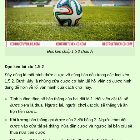
Đọc kèo chấp 1.5 2 châu Á
Đọc kèo tài xỉu 1.5 2
Đây cũng là một hình thức cược vô cùng hấp dẫn trong các loại kèo
1.5 2. Dưới đây là những cửa cược cơ bản để hội viên có được hình
dung dễ hơn về lối vận hành của cách chơi này.
Tình huống tổng số bàn thắng của hai đội là 1. Hội viên đặt tài sẽ
được xem là thua. Ngược lại, người chơi đặt xỉu sẽ thắng và ăn
trọn tiền cược.
Khi lượng bàn thắng ghi được của 2 đội bằng 2. Người chơi đặt
cược vào cửa tài sẽ thắng nửa tiền cược và ngược lại bên xíu sẽ
thua nửa tiền cược.