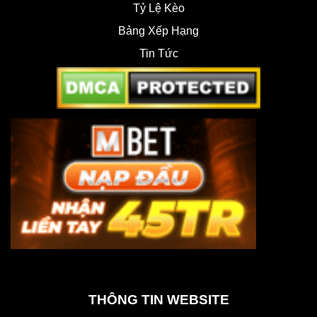
Tỷ Lệ Kèo
Bảng Xếp Hạng
Tin Tức
THÔNG TIN WEBSITE