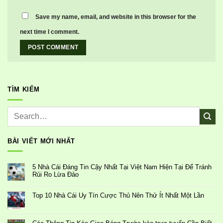
Save my name, email, and website in this browser for the
next time I comment.
TÌM KIẾM
BÀI VIẾT MỚI NHẤT
5 Nhà Cái Đáng Tin Cậy Nhất Tại Việt Nam Hiện Tại Để Tránh
Rủi Ro Lừa Đảo
Top 10 Nhà Cái Uy Tín Cược Thủ Nên Thử Ít Nhất Một Lần